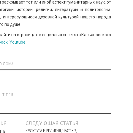
 раскрывает тот или иной аспект гуманитарных наук, от
огики, истории, религии, литературы и политологии.
и, интересующиеся духовной культурой нашего народа
то по душе.
найти на страницах в социальных сетях «Касьяновского
book
,
Youtube
.
ГО ДОМА
ITTER
ЬЯ
СЛЕДУЮЩАЯ СТАТЬЯ
КУЛЬТУРА И РЕЛИГИЯ, ЧАСТЬ 2,
П.В.