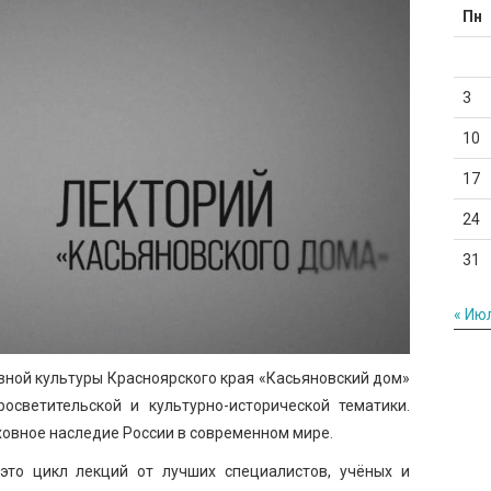
Пн
3
10
17
24
31
« Ию
вной культуры Красноярского края «Касьяновский дом»
осветительской и культурно-исторической тематики.
ховное наследие России в современном мире.
это цикл лекций от лучших специалистов, учёных и