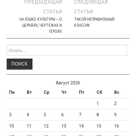
Навигация
ПРЕДЫДУЩАЯ
СЛЕДУЮЩАЯ
по
СТАТЬЯ
СТАТЬЯ
записи
НА ЯЗЫКЕ КУЛЬТУРЫ — О
ТАКОЙ НЕПРАВИЛЬНЫЙ
ЦЕРКВЯХ, ЧЕРТЕЖАХ И
КЛАССИК
ГЕРОЯХ
Поиск
для:
Август 2026
Пн
Вт
Ср
Чт
Пт
Сб
Вс
1
2
3
4
5
6
7
8
9
10
11
12
13
14
15
16