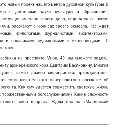
это новый проект нашего центра духовной культуры. В
ечи с деятелями науки, культуры и образования.
астоящие мастера своего дела, поделятся со всеми
ми, расскажут о нюансах своего ремесла. Нас ждет
ками, филологами, журналистами, архитекторами,
ами и прозаиками, художниками и иконописцами… С
 землю.
особняка на проспекте Мира, 43, вы сможете задать,
енту архиерейского хора Дмитрию Васяновичу. Многие
дущего самых разных мероприятий, преподавателя,
тешественника. Но в этот вечер наш гость расскажет об
регента. Как ему удается совместить светскую жизнь
 с торжественными богослужениями? Какие сложности
Готовьте свои вопросы! Ждем вас на «Мастерской