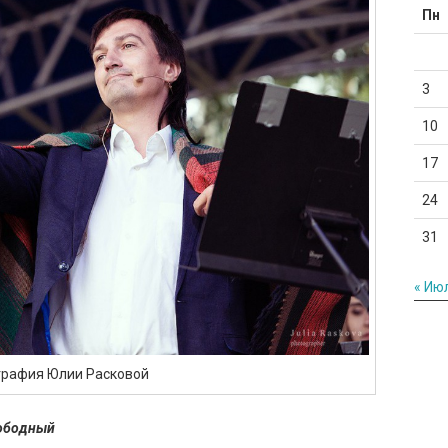
Пн
3
10
17
24
31
« Ию
графия Юлии Расковой
свободный