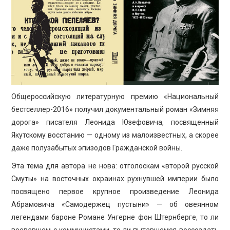
ПРОСВЕЩЕНИЕ
Общероссийскую литературную премию «Национальный
бестселлер-2016» получил документальный роман «Зимняя
дорога» писателя Леонида Юзефовича, посвященный
Якутскому восстанию — одному из малоизвестных, а скорее
даже полузабытых эпизодов Гражданской войны.
Эта тема для автора не нова: отголоскам «второй русской
Смуты» на восточных окраинах рухнувшей империи было
посвящено первое крупное произведение Леонида
Абрамовича «Самодержец пустыни» — об овеянном
легендами бароне Романе Унгерне фон Штернберге, то ли
воевавшем с коммунистами, то ли пытавшемся воссоздать