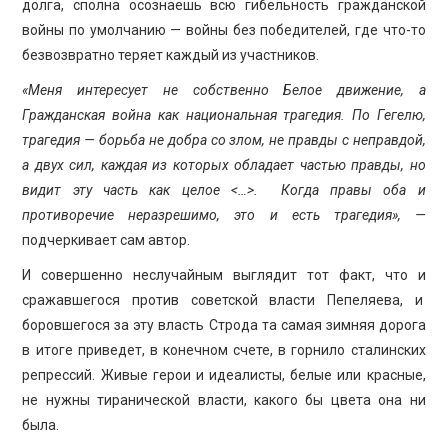
долга, сполна осознаешь всю гибельность гражданской
войны по умолчанию — войны без победителей, где что-то
безвозвратно теряет каждый из участников.
«Меня интересует не собственно Белое движение, а
Гражданская война как национальная трагедия. По Гегелю,
трагедия — борьба не добра со злом, не правды с неправдой,
а двух сил, каждая из которых обладает частью правды, но
видит эту часть как целое <…>. Когда правы оба и
противоречие неразрешимо, это и есть трагедия», —
подчеркивает сам автор.
И совершенно неслучайным выглядит тот факт, что и
сражавшегося против советской власти Пепеляева, и
боровшегося за эту власть Строда та самая зимняя дорога
в итоге приведет, в конечном счете, в горнило сталинских
репрессий. Живые герои и идеалисты, белые или красные,
не нужны тиранической власти, какого бы цвета она ни
была.