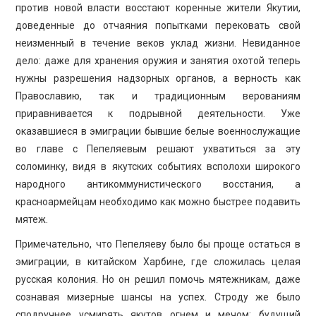
против новой власти восстают коренные жители Якутии,
доведенные до отчаяния попытками перековать свой
неизменный в течение веков уклад жизни. Невиданное
дело: даже для хранения оружия и занятия охотой теперь
нужны разрешения надзорных органов, а верность как
Православию, так и традиционным верованиям
приравнивается к подрывной деятельности. Уже
оказавшиеся в эмиграции бывшие белые военнослужащие
во главе с Пепеляевым решают ухватиться за эту
соломинку, видя в якутских событиях всполохи широкого
народного антикоммунистического восстания, а
красноармейцам необходимо как можно быстрее подавить
мятеж.
Примечательно, что Пепеляеву было бы проще остаться в
эмиграции, в китайском Харбине, где сложилась целая
русская колония. Но он решил помочь мятежникам, даже
сознавая мизерные шансы на успех. Строду же было
сподручнее усмирять якутов огнем и мечом; будущий