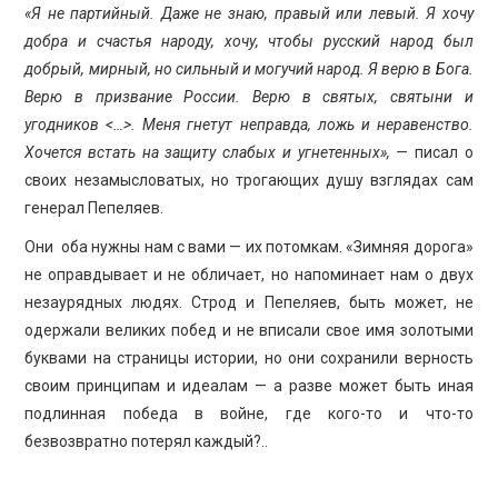
«Я не партийный. Даже не знаю, правый или левый. Я хочу
добра и счастья народу, хочу, чтобы русский народ был
добрый, мирный, но сильный и могучий народ. Я верю в Бога.
Верю в призвание России. Верю в святых, святыни и
угодников <…>. Меня гнетут неправда, ложь и неравенство.
Хочется встать на защиту слабых и угнетенных», —
писал о
своих незамысловатых, но трогающих душу взглядах сам
генерал Пепеляев.
Они оба нужны нам с вами — их потомкам. «Зимняя дорога»
не оправдывает и не обличает, но напоминает нам о двух
незаурядных людях. Строд и Пепеляев, быть может, не
одержали великих побед и не вписали свое имя золотыми
буквами на страницы истории, но они сохранили верность
своим принципам и идеалам — а разве может быть иная
подлинная победа в войне, где кого-то и что-то
безвозвратно потерял каждый?..