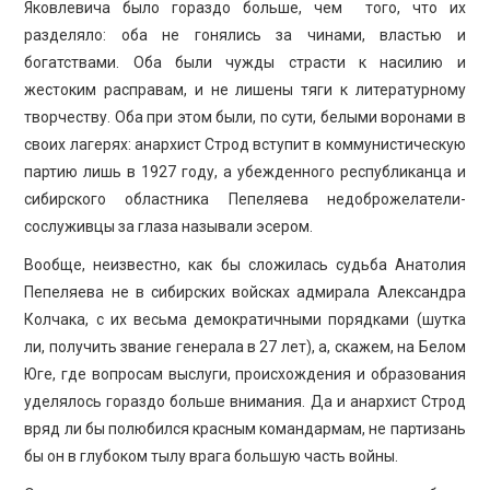
Яковлевича было гораздо больше, чем того, что их
разделяло: оба не гонялись за чинами, властью и
богатствами. Оба были чужды страсти к насилию и
жестоким расправам, и не лишены тяги к литературному
творчеству. Оба при этом были, по сути, белыми воронами в
своих лагерях: анархист Строд вступит в коммунистическую
партию лишь в 1927 году, а убежденного республиканца и
сибирского областника Пепеляева недоброжелатели-
сослуживцы за глаза называли эсером.
Вообще, неизвестно, как бы сложилась судьба Анатолия
Пепеляева не в сибирских войсках адмирала Александра
Колчака, с их весьма демократичными порядками (шутка
ли, получить звание генерала в 27 лет), а, скажем, на Белом
Юге, где вопросам выслуги, происхождения и образования
уделялось гораздо больше внимания. Да и анархист Строд
вряд ли бы полюбился красным командармам, не партизань
бы он в глубоком тылу врага большую часть войны.