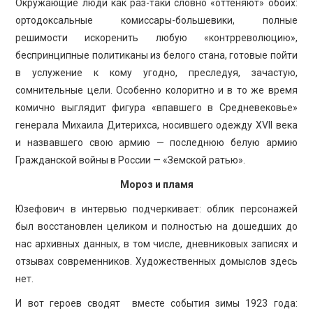
Окружающие люди как раз-таки словно «оттеняют» обоих:
ортодоксальные комиссары-большевики, полные
решимости искоренить любую «контрреволюцию»,
беспринципные политиканы из белого стана, готовые пойти
в услужение к кому угодно, преследуя, зачастую,
сомнительные цели. Особенно колоритно и в то же время
комично выглядит фигура «впавшего в Средневековье»
генерала Михаила Дитерихса, носившего одежду XVII века
и назвавшего свою армию — последнюю белую армию
Гражданской войны в России — «Земской ратью».
Мороз и пламя
Юзефович в интервью подчеркивает: облик персонажей
был восстановлен целиком и полностью на дошедших до
нас архивных данных, в том числе, дневниковых записях и
отзывах современников. Художественных домыслов здесь
нет.
И вот героев сводят вместе события зимы 1923 года: