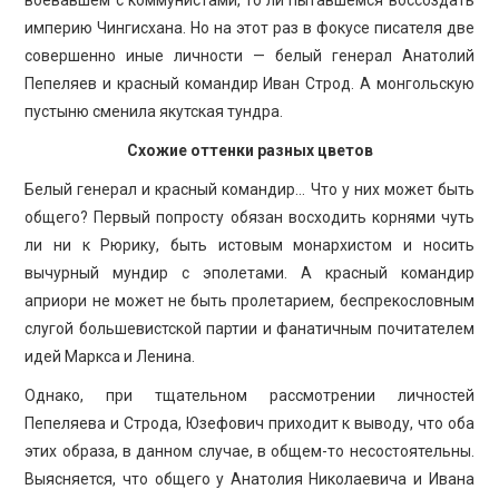
империю Чингисхана. Но на этот раз в фокусе писателя две
совершенно иные личности — белый генерал Анатолий
Пепеляев и красный командир Иван Строд. А монгольскую
пустыню сменила якутская тундра.
Схожие оттенки разных цветов
Белый генерал и красный командир… Что у них может быть
общего? Первый попросту обязан восходить корнями чуть
ли ни к Рюрику, быть истовым монархистом и носить
вычурный мундир с эполетами. А красный командир
априори не может не быть пролетарием, беспрекословным
слугой большевистской партии и фанатичным почитателем
идей Маркса и Ленина.
Однако, при тщательном рассмотрении личностей
Пепеляева и Строда, Юзефович приходит к выводу, что оба
этих образа, в данном случае, в общем-то несостоятельны.
Выясняется, что общего у Анатолия Николаевича и Ивана