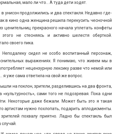
рмальная, мало ли что… А туда дети ходят.
, в унисон продолжились и два спектакля. Недавно где-
 как в кино одна женщина решила перекусить чесночной
из ценительниц прекрасного начала уплетать конфеты
и этого не стесняясь и активно шелестя оберткой.
ало своего пика.
. Неподалеку сидел не особо воспитанный персонаж,
еснительных выражениях. Я понимаю, что живем мы в
е употребляет нецензурную лексику разве что немой или
 я уже сама ответила на свой же вопрос.
вышли на поклон, зрители, разделившись на два фронта,
 «культурность», сами того не подозревая. Пока одни
йти. Некоторые даже бежали. Может быть это я такая
что артистам нужно похлопать, подарить аплодисменты.
т зрителей похвалу приятно. Ладно бы спектакль был
 случай.
 И самое печальное, что глядя на такие зрительские