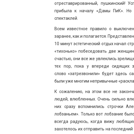
отреставрированный, пушкинский! У
прибыла к началу «Дамы ПиК». Но 
спектаклей.
Всем известное правило о выключе
заранее, как и полагается. Представлен
10 минут эстетический отдых начал ст
«тихонько» побеседовать две женщин
счастью, они все же увлеклись зрелищ
тех пор, пока у впереди сидящих 
слово «затрезвонили» будет здесь 
были уже многим непривычные «раскла
К сожалению, на этом все не законч
людей, влюбленных. Очень сильно влю
них сразу вспомнились строчки Ал
лобзаньем». Только вот лобзание был
всегда радуюсь, когда вижу любящих
захотелось их отправить на последний