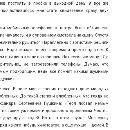
спев постоять в пробке в выходной день, я все же
посчастливилось мне стать свидетелем сразу двух
нии мобильных телефонов в театре было объявлено
ие началось, и я с упованием смотрела на сцену. Спустя
ремительно рушиться. Параллельно с артистами решили
ы. Надо сказать, очень вовремя и прямо над ухом. К
ем и тишина в зале воцарилась. На несколько минут. До
зрительниц не затрезвонили телефоны. Думаю, что
самым подходящим, ведь все помнят какими шумными
душки».
илось. В поле моего зрения попадают двое молодых
бленных. До такой степени влюбленных, что глядя на
ександра Сергеевича Пушкина: «Тебя лобзал немым
о не таким уж немым и довольно откровенным. Честно,
 друг друга людей. Но не в этом случае. Мне сразу
 ряд какого-нибудь кинотеатра, а еще лучше — домой. В