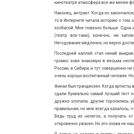
кинотеатре атмосфера все же менее фо
Наконец, антракт. Когда он закончился
то в Интернете читала историю о том,
колбасой. Мне повезло больше. Одна 
(театр все-таки), конечно, ни капл
Негодование медленно, но верно достиг
Последней каплей стал некий выкрик
громко зовя знакомую в весьма нест
России, в Сибири, и тут совершенно н
очень хорошо воспитанный человек. Но…
Финал был грандиозен. Когда артисты 
сдали буквально самый лучший тест на
дружно хлопали, другие торопились у
правильная, но мне всегда казалось, 
Ведь труд их нелегок, а получать о
откровенно ужасен. Но это снова не наш
Я давно не ходила в театры, правда.