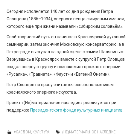
Сегодня исполняется 140 лет со дня рождения Петра
Словцова (1886–1934), оперного певца с мировым именем,
которого ещё при жизни называли «сибирским соловьём».
Свой творческий путь он начинал в Красноярской духовной
семинарии, затем окончил Московскую консерваторию, а в
Петрограде выступал на одной сцене с самим Шаляпиным.
Вернувшись в Красноярск, вместе с супругой Петр Словцов
создал оперную труппу и познакомил горожан с операми
«Русалка», «Травиата», «Фауст» и «Евгений Онегин».
Петр Словцов по праву считается основоположником
красноярского оперного искусства.
Проект «(Не)материальное наследие» реализуется при
поддержке
Президентского фонда культурных инициатив
.
#КАСДОМ
,
КУЛЬТУРА
(НЕ)МАТЕРИАЛЬНОЕ НАСЛЕДИЕ